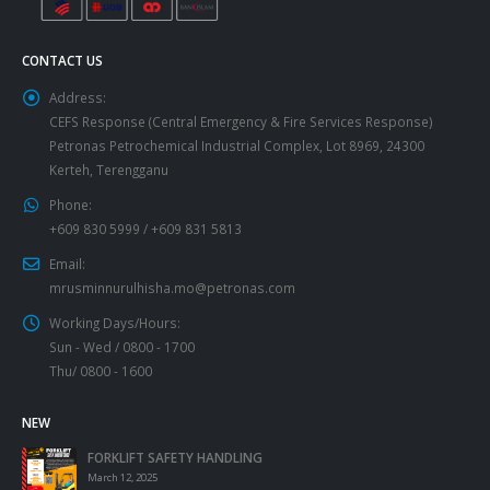
CONTACT US
Address:
CEFS Response (Central Emergency & Fire Services Response)
Petronas Petrochemical Industrial Complex, Lot 8969, 24300
Kerteh, Terengganu
Phone:
+609 830 5999 / +609 831 5813
Email:
mrusminnurulhisha.mo@petronas.com
Working Days/Hours:
Sun - Wed / 0800 - 1700
Thu/ 0800 - 1600
NEW
FORKLIFT SAFETY HANDLING
March 12, 2025