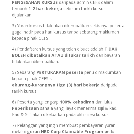
PENGESAHAN KURSUS
daripada admin CEFS dalam
tempoh
1-2 hari bekerja
sebelum tarikh kursus
dijalankan.
3) Yuran kursus tidak akan dikembalikan sekiranya peserta
gagal hadir pada hari kursus tanpa sebarang makluman
kepada pihak CEFS.
4) Pendaftaran kursus yang telah dibuat adalah
TIDAK
BOLEH
dibatalkan ATAU dituk
ar tarikh
dan bayaran
tidak akan dikembalikan.
5) Sebarang
PERTUKARAN
peserta
perlu dimaklumkan
kepada pihak CEFS s
ekurang-kurangnya tiga (3) hari bekerja
daripada
tarikh kursus.
6) Peserta yang lengkap
100% kehadiran
dan lulus
Peperiksaan
sahaja yang layak menerima sijil & kad.
Kad & Sijil akan dikeluarkan pada akhir sesi kursus.
7) Pelanggan yang ingin membuat pembayaran yuran
melalui
geran HRD Corp Claimable Program p
erlu