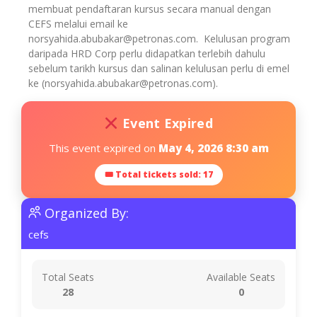
membuat pendaftaran kursus secara manual dengan
CEFS melalui email ke
norsyahida.abubakar@petronas.com. Kelulusan program
daripada HRD Corp perlu didapatkan terlebih dahulu
sebelum tarikh kursus dan salinan kelulusan perlu di emel
ke (norsyahida.abubakar@petronas.com).
Event Expired
This event expired on
May 4, 2026 8:30 am
🎟 Total tickets sold: 17
Organized By:
cefs
Total Seats
Available Seats
28
0